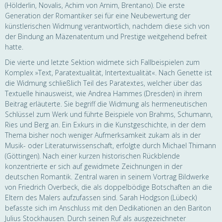
(Hölderlin, Novalis, Achim von Arnim, Brentano). Die erste
Generation der Romantiker sei für eine Neubewertung der
künstlerischen Widmung verantwortlich, nachdem diese sich von
der Bindung an Mäzenatentum und Prestige weitgehend befreit
hatte.
Die vierte und letzte Sektion widmete sich Fallbeispielen zum
Komplex »Text, Paratextualität, Intertextualität«. Nach Genette ist
die Widmung schließlich Teil des Paratextes, welcher über das
Textuelle hinausweist, wie Andrea Hammes (Dresden) in ihrem
Beitrag erläuterte. Sie begriff die Widmung als hermeneutischen
Schlüssel zum Werk und führte Beispiele von Brahms, Schumann,
Ries und Berg an. Ein Exkurs in die Kunstgeschichte, in der dem
Thema bisher noch weniger Aufmerksamkeit zukam als in der
Musik- oder Literaturwissenschaft, erfolgte durch Michael Thimann
(Göttingen). Nach einer kurzen historischen Rückblende
konzentrierte er sich auf gewidmete Zeichnungen in der
deutschen Romantik. Zentral waren in seinem Vortrag Bildwerke
von Friedrich Overbeck, die als doppelbödige Botschaften an die
Eltern des Malers aufzufassen sind. Sarah Hodgson (Lübeck)
befasste sich im Anschluss mit den Dedikationen an den Bariton
Julius Stockhausen. Durch seinen Ruf als ausgezeichneter