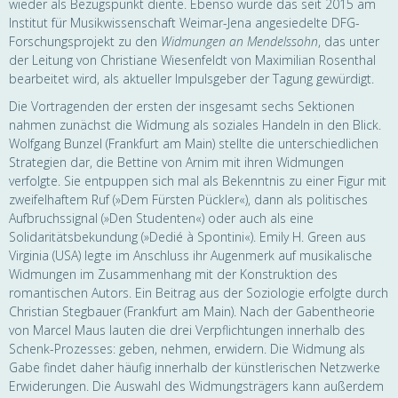
wieder als Bezugspunkt diente. Ebenso wurde das seit 2015 am
Institut für Musikwissenschaft Weimar-Jena angesiedelte DFG-
Forschungsprojekt zu den
Widmungen an Mendelssohn
, das unter
der Leitung von Christiane Wiesenfeldt von Maximilian Rosenthal
bearbeitet wird, als aktueller Impulsgeber der Tagung gewürdigt.
Die Vortragenden der ersten der insgesamt sechs Sektionen
nahmen zunächst die Widmung als soziales Handeln in den Blick.
Wolfgang Bunzel (Frankfurt am Main) stellte die unterschiedlichen
Strategien dar, die Bettine von Arnim mit ihren Widmungen
verfolgte. Sie entpuppen sich mal als Bekenntnis zu einer Figur mit
zweifelhaftem Ruf (»Dem Fürsten Pückler«), dann als politisches
Aufbruchssignal (»Den Studenten«) oder auch als eine
Solidaritätsbekundung (»Dedié à Spontini«). Emily H. Green aus
Virginia (USA) legte im Anschluss ihr Augenmerk auf musikalische
Widmungen im Zusammenhang mit der Konstruktion des
romantischen Autors. Ein Beitrag aus der Soziologie erfolgte durch
Christian Stegbauer (Frankfurt am Main). Nach der Gabentheorie
von Marcel Maus lauten die drei Verpflichtungen innerhalb des
Schenk-Prozesses: geben, nehmen, erwidern. Die Widmung als
Gabe findet daher häufig innerhalb der künstlerischen Netzwerke
Erwiderungen. Die Auswahl des Widmungsträgers kann außerdem