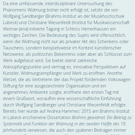
Da eine umfassende, interdisziplinäre Untersuchung des
Phänomens Widmung bisher nicht erfolgt ist, setzte die von
Wolfgang Sandberger (Brahms-Institut an der Musikhochschule
Lübeck) und Christiane Wiesenfeldt (Institut für Musikwissenschaft
Weimar-Jena) initiierte Tagung in Schloss Herrenhausen ein
wichtiges Zeichen. Die Bedeutung des Sujets wird offensichtlich,
wenn die Widmung nicht nur als privater Akt des Schenkens oder
Tauschens, sondern beispielsweise im Kontext künstlerischer
Netzwerke, als politisches Bekenntnis oder aber als Schlüssel zum
Werk aufgefasst wird. Sie bietet damit zahlreiche
Anknüpfungspunkte und vermag es, innovative Perspektiven auf
Künstler, Widmungsempfänger und Werk zu eröffnen. Anorthe
Wetzel, die als Vertreterin der das Projekt fördernden Volkswagen
Stiftung für eine ausgezeichnete Organisation und ein
angenehmes Ambiente sorgte, eröffnete den ersten Tag mit
einem Grußwort, woraufhin eine wissenschaftliche Einführung
durch Wolfgang Sandberger und Christiane Wiesenfeldt erfolgte.
Bereits hier wurde auf Andrea Hammesʼ 2015 am Brahms-Institut
in Lübeck erschienene Dissertation
Brahms gewidmet. Ein Beitrag zu
Systematik und Funktion der Widmung in der zweiten Hälfte des 19.
Jahrhunderts
verwiesen, die auch den späteren Beiträgen immer