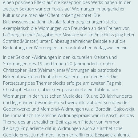
einen positiven Effekt auf die Rezeption des Werks haben. In der
zweiten Sektion war der Fokus auf Widmungen in bürgerlicher
Kultur sowie medialer Öffentlichkeit gerichtet. Die
Buchwissenschaftlerin Ursula Rautenberg (Erlangen) stellte
exemplarisch die Widmungen von Freunden an den Freiherr von
Laßberg in einer Ausgabe der
Melusine
vor. Im Anschluss ging Peter
Schmitz (Münster) unter Einbezug zahlreicher Beispiele auf die
Bedeutung der Widmungen im musikalischen Verlagswesen ein.
In der Sektion »Widmungen in den kulturellen Kreisen und
Strömungen des 19. und frühen 20. Jahrhunderts« nahm
Christopher Klatt (Weimar-Jena) Widmungen als patriotische
Bekenntnisakte im Deutschen Kaiserreich in den Blick. Die
Fortsetzung des Themenblocks erfolgte am zweiten Tag mit
Christoph Flamm (Lübeck). Er präsentierte ein Tableau der
Widmungen in der russischen Musik des 19. und 20. Jahrhunderts
und legte einen besonderen Schwerpunkt auf den Komplex der
Gedenkwerke und Memorial-Widmungen (u. a. Borodin, Čajkovskij).
Die romantisch-literarische Widmungspraxis war im Anschluss das
Thema des anschaulichen Beitrags von Frieder von Ammon
(Leipzig). Er plädierte dafür, Widmungen auch als ästhetische
Gebilde ernst zu nehmen, indem er raffinierte Beispiele anführte