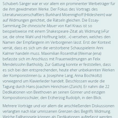
Schubert-Sänger war er vor allem ein prominenter Werbeträger für
die ihm gewidmeten Werke. Der Fokus des Vortrags des
Literaturwissenschaftlers Burkhard Moennighoff (Hildesheim) war
auf Widmungen gerichtet, die Rätseln gleichen. Die Essay-
Sammlung
Die chinesische Mauer
von Karl Kraus ist so
beispielsweise mit einem Shakespeare-Zitat als Widmung (»Für
sie, die ohne Wahl und Hoffnung liebt…«) versehen, welches den
Namen der Empfängerin im Verborgenen lässt. Erst der Kontext
verrät, dass es sich um die verstorbene Schauspielerin Anni
Kalmer handeln muss. Maximilian Rosenthal (Weimar-Jena)
befasste sich im Anschluss mit Frauenwidmungen an Felix
Mendelssohn Bartholdy. Zur Gattung konnte er feststellen, dass
es sich bei den entsprechenden, heute eher unbekannten Werken
der Komponistinnen (u. a. Josephine Lang, Anna Bochkoltz)
vorwiegend um Klavierlieder handelt. Beschlossen wurde die
Tagung durch Hans-Joachim Hinrichsen (Zürich). Er nahm die 22
Dedikationen von Beethoven an seinen Gönner und einzigen
Kompositionsschüler, den Erzherzog Rudolph, in den Blick.
Mehrere Vorträge und vor allem die anschließenden Diskussionen
verlangten nach klar umrissenen Grenzen des Begriffs Widmung.
Welche Fallbeispiele können als Dedikationen aufgefasst werden,