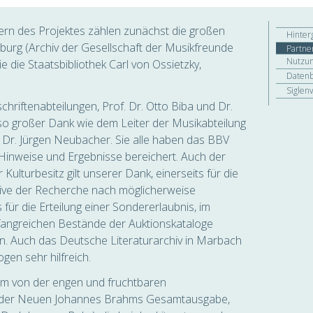
ern des Projektes zählen zunächst die großen
Hinter
rg (Archiv der Gesellschaft der Musikfreunde
Partne
Nutzun
 die Staatsbibliothek Carl von Ossietzky,
Daten
Siglen
hriftenabteilungen, Prof. Dr. Otto Biba und Dr.
 großer Dank wie dem Leiter der Musikabteilung
n Dr. Jürgen Neubacher. Sie alle haben das BBV
e Hinweise und Ergebnisse bereichert. Auch der
 Kulturbesitz gilt unserer Dank, einerseits für die
sive der Recherche nach möglicherweise
 für die Erteilung einer Sondererlaubnis, im
fangreichen Bestände der Auktionskataloge
n. Auch das Deutsche Literaturarchiv in Marbach
gen sehr hilfreich.
allem von der engen und fruchtbaren
n der Neuen Johannes Brahms Gesamtausgabe,