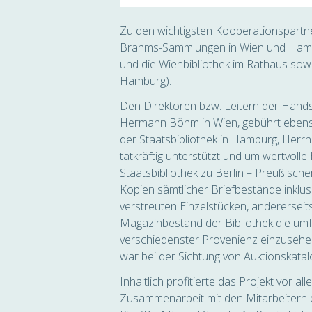
Zu den wichtigsten Kooperationspartn
Brahms-Sammlungen in Wien und Hambu
und die Wienbibliothek im Rathaus sowie
Hamburg).
Den Direktoren bzw. Leitern der Handsc
Hermann Böhm in Wien, gebührt ebenso
der Staatsbibliothek in Hamburg, Herr
tatkräftig unterstützt und um wertvoll
Staatsbibliothek zu Berlin – Preußischer
Kopien sämtlicher Briefbestände inklu
verstreuten Einzelstücken, andererseits
Magazinbestand der Bibliothek die um
verschiedenster Provenienz einzusehe
war bei der Sichtung von Auktionskatalo
Inhaltlich profitierte das Projekt vor 
Zusammenarbeit mit den Mitarbeiter