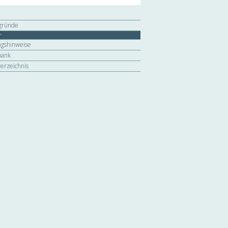
gründe
r
gshinweise
bank
verzeichnis